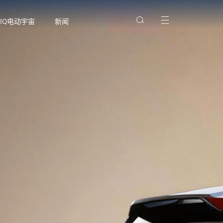
NIQ电动宇宙
新闻
代帕里斯帝
欢
全家出游季
多
预约试驾