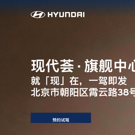
现代荟
·
旗舰中
就「现」在，一驾即发
北京市朝阳区霄云路38号
预约试驾