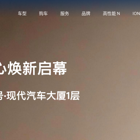
车型
购车
服务
品牌
高性能 N
IO
心焕新启幕
新一
·现代汽车大厦1层
盛夏狂
了解更