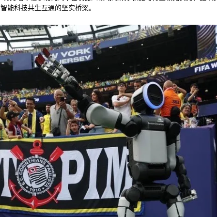
与智能科技共生互通的坚实桥梁。