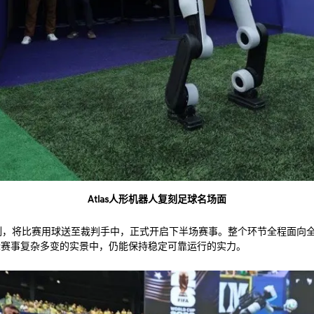
Atlas人形机器人复刻足球名场面
控制，将比赛用球送至裁判手中，正式开启下半场赛事。整个环节全程面向全球
际赛事复杂多变的实景中，仍能保持稳定可靠运行的实力。