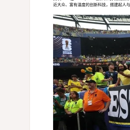
近大众、富有温度的创新科技，搭建起人