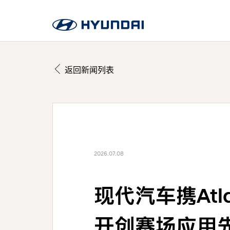
返回新闻列表
2026.07.08
现代汽车携Atl
开创赛场应用