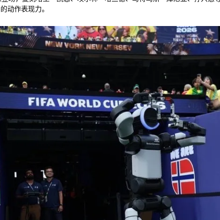
富的动作表现力。