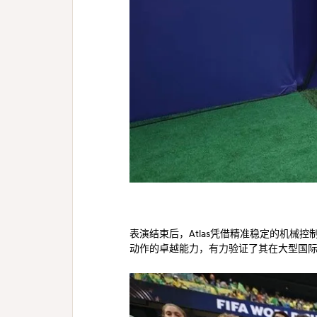
表演结束后，Atlas凭借精准稳定的机械
动作的卓越能力，有力验证了其在大型国