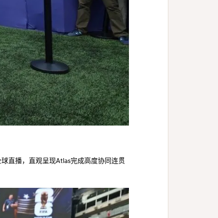
直播，直观呈现Atlas完成高度协同连贯