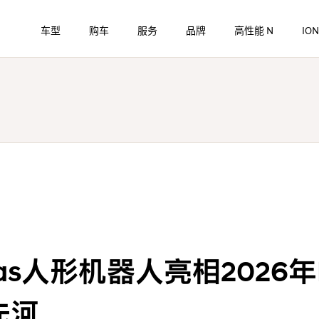
车型
购车
服务
品牌
高性能 N
IO
as人形机器人亮相2026年
先河