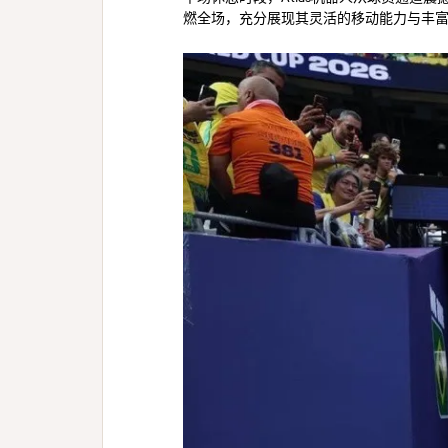
燃全场，充分展现其灵活的移动能力与丰